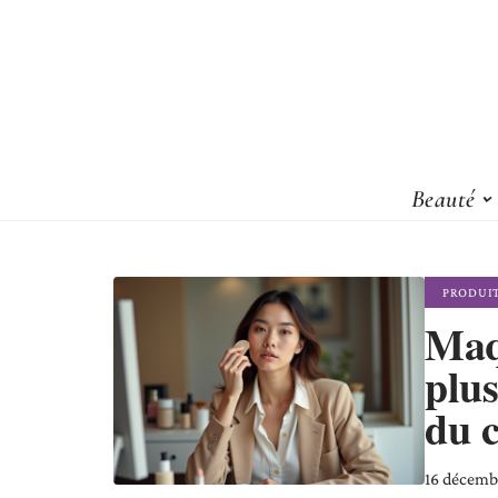
Beauté
PRODUI
Maqu
plus
du 
16 décemb