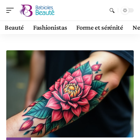
Beauté
Fashionistas
Forme et sérénité
N