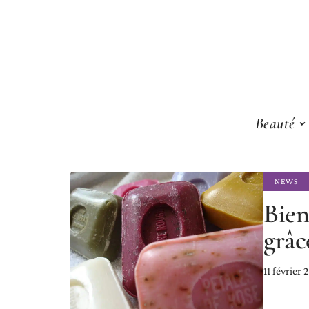
Beauté
NEWS
Bien
grâc
11 février