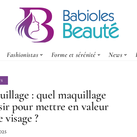
Fashionistas
Forme et sérénité
News
TS
illage : quel maquillage
sir pour mettre en valeur
e visage ?
025