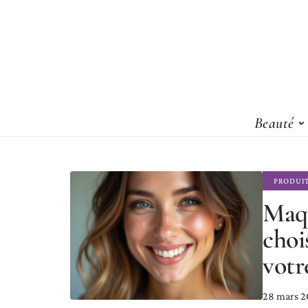
Beauté
PRODUI
Maqu
choi
votr
28 mars 2