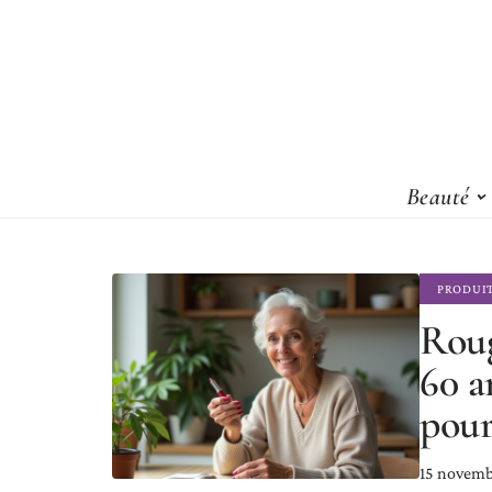
Beauté
PRODUI
Roug
60 a
pour
15 novemb