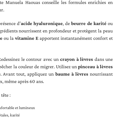
erte Manuela Haouas conseille les formules enrichies en
ur.
présence d’
acide hyaluronique
, de
beurre de karité
ou
grédients nourrissent en profondeur et protègent la peau
ne
ou la
vitamine E
apportent instantanément confort et
 Redessinez le contour avec un
crayon à lèvres
dans une
pêcher la couleur de migrer. Utilisez un
pinceau à lèvres
e. Avant tout, appliquez un
baume à lèvres
nourrissant
ux, même après 60 ans.
tête :
nfortable et lumineux
tales, karité