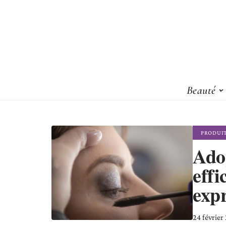
Beauté
PRODUI
Ado
effi
exp
24 février